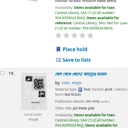
Hasinar facibad: nirbason theke dekha
Availability:
Items available for loan:
Central Library, SAU
(1)
Call number:
954.9209024 RAH
.
Items available for
reference:
Central Library, SAU: Not For Loan
(1)
Call number:
954.9209024 RAH
.
Place hold
Save to lists
19.
জেল থেকে জেলে/
মাহমুদুর রহমান
by
রহমান, মাহমুদুর
Material type:
Text
; Format:
print
; Literary
form:
Not fiction
Publication details:
ঢাকা:
অনন্যা,
২০২৪।
Other title:
Jail theke jaile
Local cover
Availability:
Items available for loan:
image
Central Library, SAU
(1)
Call number:
954.9209024 RAJ
.
Items available for