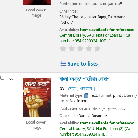
Publication details:
ঢাকা:
রাবেয়া বুকস,
২০২5।
Local cover
Other title:
image
36 July Chatra-Janatar Bijoy, Fashibader
Pothon/
Availability:
Items available for reference:
Central Library, SAU: Not For Loan
(2)
Call
number:
954.9209024 HOT, ..
.
Save to lists
6.
বাংলা বসন্ত/
শাহরিয়ার সোহাগ
by
[সোহাগ, শাহরিয়ার ]
Material type:
Text
; Format:
print
; Literary
form:
Not fiction
Publication details:
ঢাকা:
অনুজ প্রকাশন,
২০২5।
Other title:
Bangla Bosonto/
Local cover
Availability:
Items available for reference:
image
Central Library, SAU: Not For Loan
(2)
Call
number:
954.9209024 SHB, ..
.