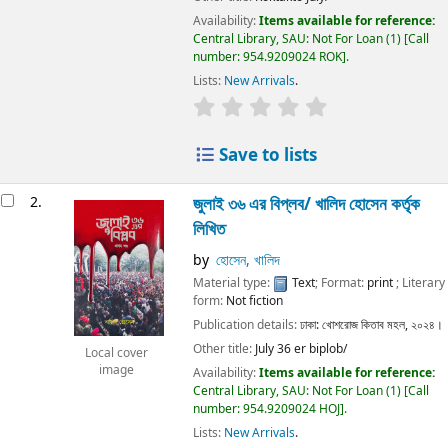
Availability:
Items available for reference:
Central Library, SAU: Not For Loan
(1)
Call
number:
954.9209024 ROK
.
Lists:
New Arrivals
.
Save to lists
2.
জুলাই ৩৬ এর বিপ্লব/
খালিদ হোসেন কর্তৃক
লিখিত
by
হোসেন, খালিদ
Material type:
Text
; Format:
print
; Literary
form:
Not fiction
Publication details:
ঢাকা:
খোশরোজ কিতাব মহল,
২০২৪।
Other title:
July 36 er biplob/
Local cover
image
Availability:
Items available for reference:
Central Library, SAU: Not For Loan
(1)
Call
number:
954.9209024 HOJ
.
Lists:
New Arrivals
.