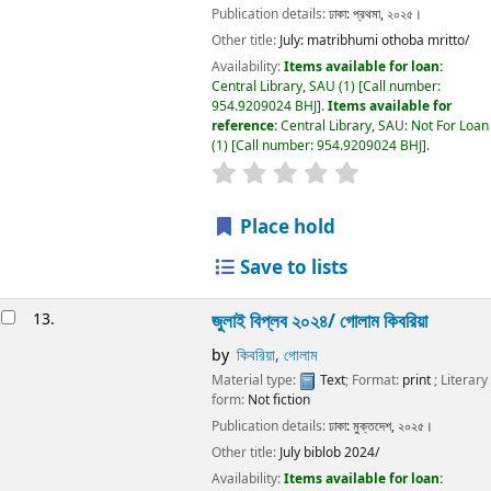
Publication details:
ঢাকা:
প্রথমা,
২০২৫।
Other title:
July: matribhumi othoba mritto/
Availability:
Items available for loan:
Central Library, SAU
(1)
Call number:
954.9209024 BHJ
.
Items available for
reference:
Central Library, SAU: Not For Loan
(1)
Call number:
954.9209024 BHJ
.
Place hold
Save to lists
13.
জুলাই বিপ্লব ২০২৪/ গোলাম কিবরিয়া
by
কিবরিয়া, গোলাম
Material type:
Text
; Format:
print
; Literary
form:
Not fiction
Publication details:
ঢাকা:
মুক্তদেশ,
২০২৫।
Other title:
July biblob 2024/
Availability:
Items available for loan: