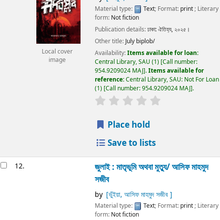
Material type:
Text
; Format:
print
; Literary
form:
Not fiction
Publication details:
ঢাকা:
ঐতিহ্য,
২০২৫।
Other title:
July biplob/
Local cover
Availability:
Items available for loan:
image
Central Library, SAU
(1)
Call number:
954.9209024 MAJ
.
Items available for
reference:
Central Library, SAU: Not For Loan
(1)
Call number:
954.9209024 MAJ
.
Place hold
Save to lists
12.
জুলাই :
মাতৃভূমি অথবা মুত্যু/
আসিফ মাহমুদ
সজীব
by
[ভুঁইয়া, আসিফ মাহমুদ সজীব ]
Material type:
Text
; Format:
print
; Literary
form:
Not fiction