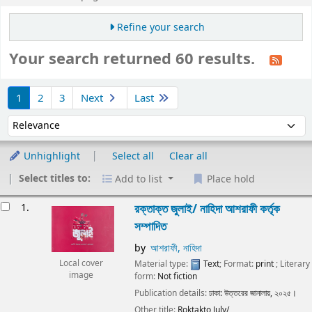
Refine your search
Your search returned 60 results.
Sort
1
2
3
Next
Last
Sort by:
Unhighlight
Select all
Clear all
Select titles to:
Add to list
Place hold
Results
1.
রক্তাক্ত জুলাই/
নাহিদা আশরাফী কর্তৃক
সম্পাদিত
by
আশরাফী, নাহিদা
Material type:
Text
; Format:
print
; Literary
Local cover
image
form:
Not fiction
Publication details:
ঢাকা:
উত্তরের জানালায়,
২০২৫।
Other title:
Roktakto July/