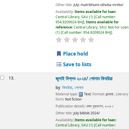
Other title:
July: matribhumi othoba mritto/
Availability:
Items available for loan:
Central Library, SAU
(1)
Call number:
954.9209024 BHJ
.
Items available for
reference:
Central Library, SAU: Not For Loan
(1)
Call number:
954.9209024 BHJ
.
Place hold
Save to lists
13.
জুলাই বিপ্লব ২০২৪/ গোলাম কিবরিয়া
by
কিবরিয়া, গোলাম
Material type:
Text
; Format:
print
; Literary
form:
Not fiction
Publication details:
ঢাকা:
মুক্তদেশ,
২০২৫।
Other title:
July biblob 2024/
Availability:
Items available for loan:
Central Library, SAU
(1)
Call number: