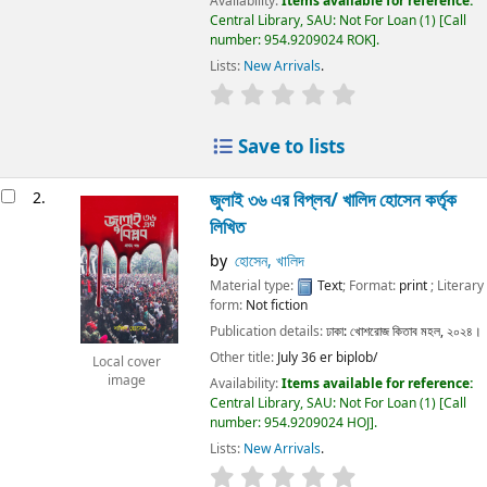
Availability:
Items available for reference:
Central Library, SAU: Not For Loan
(1)
Call
number:
954.9209024 ROK
.
Lists:
New Arrivals
.
Save to lists
2.
জুলাই ৩৬ এর বিপ্লব/
খালিদ হোসেন কর্তৃক
লিখিত
by
হোসেন, খালিদ
Material type:
Text
; Format:
print
; Literary
form:
Not fiction
Publication details:
ঢাকা:
খোশরোজ কিতাব মহল,
২০২৪।
Other title:
July 36 er biplob/
Local cover
image
Availability:
Items available for reference:
Central Library, SAU: Not For Loan
(1)
Call
number:
954.9209024 HOJ
.
Lists:
New Arrivals
.