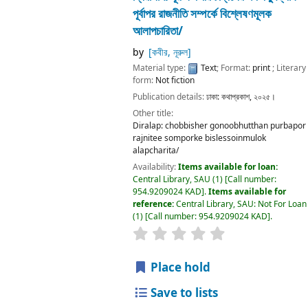
পূর্বাপর রাজনীতি সম্পর্কে বিশ্লেষণমূলক
আলাপচারিতা/
by
[কবীর, নূরুল]
Material type:
Text
; Format:
print
; Literary
form:
Not fiction
Publication details:
ঢাকা:
কথাপ্রকাশ,
২০২৫।
Other title:
Diralap: chobbisher gonoobhutthan purbapor
rajnitee somporke bislessoinmulok
alapcharita/
Availability:
Items available for loan:
Central Library, SAU
(1)
Call number:
954.9209024 KAD
.
Items available for
reference:
Central Library, SAU: Not For Loan
(1)
Call number:
954.9209024 KAD
.
Place hold
Save to lists