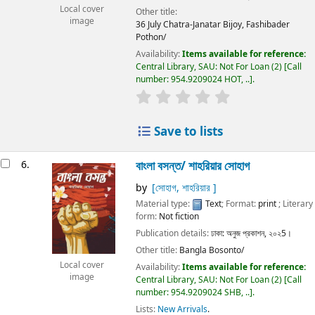
Local cover
Other title:
image
36 July Chatra-Janatar Bijoy, Fashibader
Pothon/
Availability:
Items available for reference:
Central Library, SAU: Not For Loan
(2)
Call
number:
954.9209024 HOT, ..
.
Save to lists
6.
বাংলা বসন্ত/
শাহরিয়ার সোহাগ
by
[সোহাগ, শাহরিয়ার ]
Material type:
Text
; Format:
print
; Literary
form:
Not fiction
Publication details:
ঢাকা:
অনুজ প্রকাশন,
২০২5।
Other title:
Bangla Bosonto/
Local cover
Availability:
Items available for reference:
image
Central Library, SAU: Not For Loan
(2)
Call
number:
954.9209024 SHB, ..
.
Lists:
New Arrivals
.