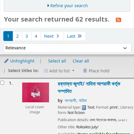
Refine your search
Your search returned 62 results.
Sort
1
2
3
4
Next
Last
Sort by:
Unhighlight
Select all
Clear all
Select titles to:
Add to list
Place hold
Results
1.
রক্তাক্ত জুলাই/
নাহিদা আশরাফী কর্তৃক
সম্পাদিত
by
আশরাফী, নাহিদা
Material type:
Text
; Format:
print
; Literary
Local cover
image
form:
Not fiction
Publication details:
ঢাকা:
উত্তরের জানালায়,
২০২৫।
Other title:
Roktakto July/