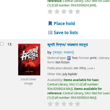
reference:
Central Library, SAU: Not For Loan
(1)
Call number:
954.9209024 JAM
.
Place hold
Save to lists
13.
জুলাই বিপ্লব/
ফারজানা মাহবুবা
by
[মাহবুবা, ফারজানা]
Material type:
Text
; Format:
print
; Literary
form:
Not fiction
Publication details:
ঢাকা:
ঐতিহ্য,
২০২৫।
Other title:
July biplob/
Local cover
Availability:
Items available for loan:
image
Central Library, SAU
(1)
Call number:
954.9209024 MAJ
.
Items available for
reference:
Central Library, SAU: Not For Loan
(1)
Call number:
954.9209024 MAJ
.