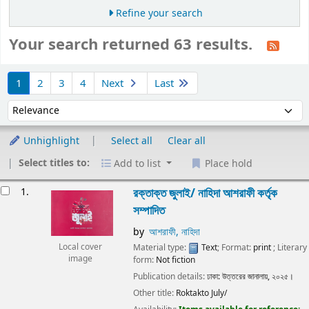
Refine your search
Your search returned 63 results.
Sort
1
2
3
4
Next
Last
Sort by:
Unhighlight
Select all
Clear all
Select titles to:
Add to list
Place hold
Results
1.
রক্তাক্ত জুলাই/
নাহিদা আশরাফী কর্তৃক
সম্পাদিত
by
আশরাফী, নাহিদা
Material type:
Text
; Format:
print
; Literary
Local cover
image
form:
Not fiction
Publication details:
ঢাকা:
উত্তরের জানালায়,
২০২৫।
Other title:
Roktakto July/