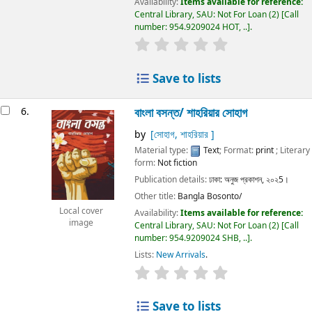
Availability:
Items available for reference:
Central Library, SAU: Not For Loan
(2)
Call
number:
954.9209024 HOT, ..
.
Save to lists
6.
বাংলা বসন্ত/
শাহরিয়ার সোহাগ
by
[সোহাগ, শাহরিয়ার ]
Material type:
Text
; Format:
print
; Literary
form:
Not fiction
Publication details:
ঢাকা:
অনুজ প্রকাশন,
২০২5।
Other title:
Bangla Bosonto/
Local cover
Availability:
Items available for reference:
image
Central Library, SAU: Not For Loan
(2)
Call
number:
954.9209024 SHB, ..
.
Lists:
New Arrivals
.
Save to lists