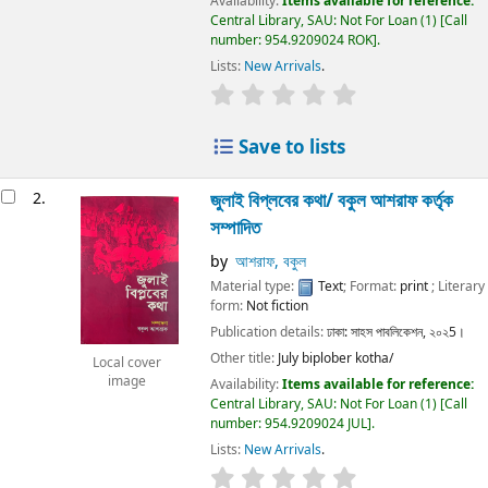
Availability:
Items available for reference:
Central Library, SAU: Not For Loan
(1)
Call
number:
954.9209024 ROK
.
Lists:
New Arrivals
.
Save to lists
2.
জুলাই বিপ্লবের কথা/
বকুল আশরাফ কর্তৃক
সম্পাদিত
by
আশরাফ, বকুল
Material type:
Text
; Format:
print
; Literary
form:
Not fiction
Publication details:
ঢাকা:
সাহস পাবলিকেশন,
২০২5।
Other title:
July biplober kotha/
Local cover
image
Availability:
Items available for reference:
Central Library, SAU: Not For Loan
(1)
Call
number:
954.9209024 JUL
.
Lists:
New Arrivals
.