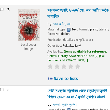
7.
রক্তাক্ত জুলাই ২০২৪/
মো. আল আমিন কর্তৃক
সম্পাদিত
by
আল আমিন, মো
Material type:
Text
; Format:
print
; Literary
form:
Not fiction
Publication details:
ঢাকা:
সৃজনী,
২০২৫।
Local cover
Other title:
Roktakto July/
image
Availability:
Items available for reference:
Central Library, SAU: Not For Loan
(2)
Call
number:
954.9209024 ROK, ..
.
Save to lists
8.
কোটা সংস্কার আন্দোলন থেকে রক্তাক্ত জুলাই
বিপ্লব ২০১৮-২০২৪ /
মুফতি মুবশ্বির মাওলা
by
মাওলা, মুফতি মুবশ্বির
Material type:
Text
; Format:
print
; Literary