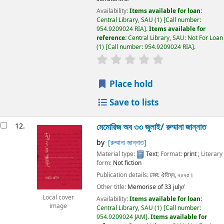
Availability:
Items available for loan:
Central Library, SAU
(1)
Call number:
954.9209024 RIA
.
Items available for
reference:
Central Library, SAU: Not For Loan
(1)
Call number:
954.9209024 RIA
.
Place hold
Save to lists
12.
মেমোরিজ অব ৩৩ জুলাই/
রুম্মানা জান্নাত
by
[রুম্মানা জান্নাত]
Material type:
Text
; Format:
print
; Literary
form:
Not fiction
Publication details:
ঢাকা:
ঐতিহ্য,
২০২৫।
Other title:
Memorise of 33 july/
Local cover
Availability:
Items available for loan:
image
Central Library, SAU
(1)
Call number:
954.9209024 JAM
.
Items available for