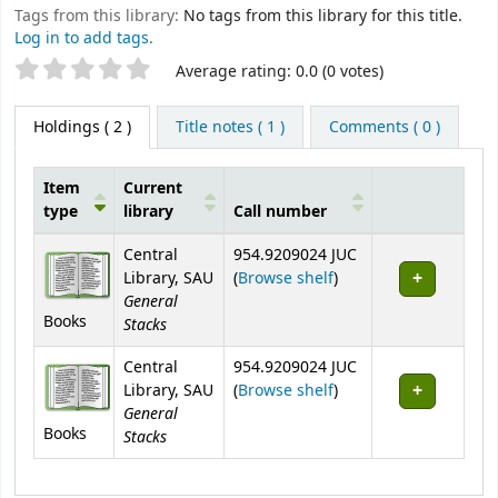
Tags from this library:
No tags from this library for this title.
Log in to add tags.
Star ratings
Average rating: 0.0 (0 votes)
Holdings
( 2 )
Title notes ( 1 )
Comments ( 0 )
Item
Current
type
library
Call number
Holdings
Central
954.9209024 JUC
(Opens below)
Library, SAU
(
Browse shelf
)
General
Books
Stacks
Central
954.9209024 JUC
(Opens below)
Library, SAU
(
Browse shelf
)
General
Books
Stacks