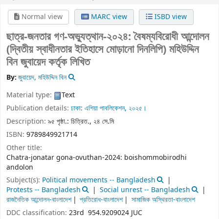
Normal view
MARC view
ISBD view
ছাত্র-জনতার গণ-অভ্যুত্থান-২০২৪: বৈষম্যবিরোধী আন্দোলন
(দ্বিতীয় স্বাধীনতার ইতিহাসে মোড়ানো দিনলিপি)
মহিউদ্দিন
বিন জুবায়েদ কর্তৃক লিখিত
By:
জুবায়েদ, মহিউদ্দিন বিন
Material type:
Text
Publication details:
ঢাকা:
এশিয়া পাবলিকেশন,
২০২৫।
Description:
৯৫ পৃষ্ঠা.: চিত্রিত., ২৪ সে.মি
ISBN:
9789849921714
Other title:
Chatra-jonatar gona-ovuthan-2024: boishommobirodhi
andolon
Subject(s):
Political movements -- Bangladesh
Protests -- Bangladesh
Social unrest -- Bangladesh
রাজনৈতিক আন্দোলন-বাংলাদেশ
প্রতিরোধ-বাংলাদেশ
সামাজিক অস্থিরতা-বাংলাদেশ
DDC classification:
23rd 954.9209024 JUC