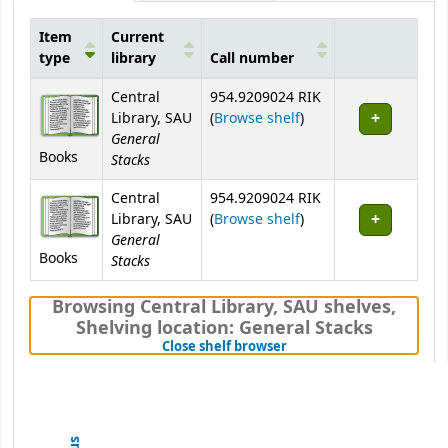
Item
Current
type
library
Call number
Holdings
Central
954.9209024 RIK
(Opens below)
Library, SAU
(
Browse shelf
)
General
Books
Stacks
Central
954.9209024 RIK
(Opens below)
Library, SAU
(
Browse shelf
)
General
Books
Stacks
Browsing Central Library, SAU shelves
,
Shelving location:
General Stacks
(Hides shelf browser)
Close shelf browser