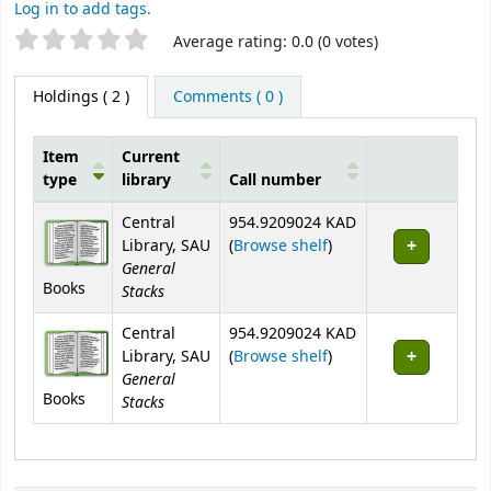
Log in to add tags.
Star ratings
Average rating: 0.0 (0 votes)
Holdings
( 2 )
Comments ( 0 )
Item
Current
type
library
Call number
Holdings
Central
954.9209024 KAD
(Opens below)
Library, SAU
(
Browse shelf
)
General
Books
Stacks
Central
954.9209024 KAD
(Opens below)
Library, SAU
(
Browse shelf
)
General
Books
Stacks