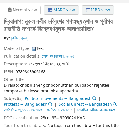
Normal view
MARC view
ISBD view
দ্বিরালাপ:
নূরুল কবীর
চব্বিশের গণঅভ্যুত্থান ও পূর্বাপর
রাজনীতি সম্পর্কে বিশ্লেষণমূলক আলাপচারিতা/
By:
[কবীর, নূরুল]
Material type:
Text
Publication details:
ঢাকা:
কথাপ্রকাশ,
২০২৫।
Description:
২৩১ পৃষ্ঠা.: চিত্রিত., ২২ সে.মি
ISBN:
9789843906168
Other title:
Diralap: chobbisher gonoobhutthan purbapor rajnitee
somporke bislessoinmulok alapcharita
Subject(s):
Political movements -- Bangladesh
Protests -- Bangladesh
Social unrest -- Bangladesh
রাজনৈতিক আন্দোলন-বাংলাদেশ
প্রতিরোধ-বাংলাদেশ
সামাজিক অস্থিরতা-বাংলাদেশ
DDC classification:
23rd 954.9209024 KAD
Tags from this library:
No tags from this library for this title.